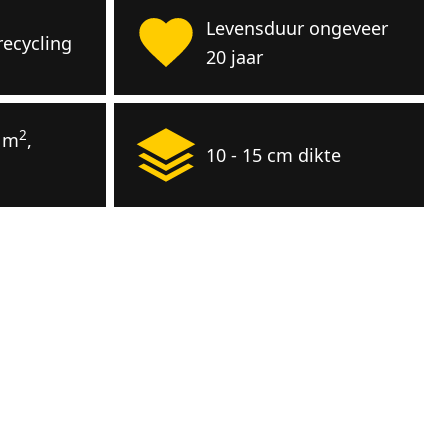
Levensduur ongeveer
ecycling
20 jaar
2
r m
,
10 - 15 cm dikte