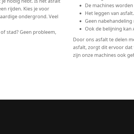
je nodig hebt. Is het asfalt
De machines worden 
n rijden. Kies je voor
Het leggen van asfal
waardige ondergrond. Veel
Geen nabehandeling no
Ook de belijning kan
e of stad? Geen probleem,
Door ons asfalt te delen me
asfalt, zorgt dit ervoor da
zijn onze machines ook geh