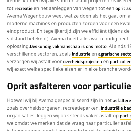
kennis kunnen wij alle soorten asfaltprojecten realisere
recreatie
oprit a
tot
en het aanleggen van wegen tot een
Avema Wegenbouw weet wat ze doen als het gaat om a
moderne machines en producten zorgen voor een kwali
eindproduct. En tegelijkertijd zijn we efficiënt tijdens d
stilstand betekent). Avema heeft alles wat u nodig heef
Deskundig vakmanschap is ons motto
oplossing.
. Al sinds 
industrie
agrarische secto
verschillende sectoren, zoals
en
overheidsprojecten
particulie
verzorgen wij asfalt voor
en
wij exact welke specifieke eisen er in elke branche word
Oprit asfalteren voor particuli
asfaltere
Hoewel wij bij Avema gespecialiseerd zijn in het
industriële bed
zoals overheidsorganen, recreatieparken,
parti
organisaties, leggen wij ook steeds vaker asfalt op
we omdat we merken dat de vraag naar particulier asfalt
is toegenomen, omdat een goede bereikbaarheid via t