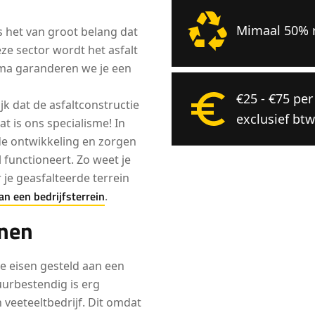
Mimaal 50% r
is het van groot belang dat
eze sector wordt het asfalt
vema garanderen we je een
€25 - €75 pe
ijk dat de asfaltconstructie
exclusief btw
t is ons specialisme! In
de ontwikkeling en zorgen
l functioneert. Zo weet je
 je geasfalteerde terrein
an een bedrijfsterrein
.
inen
e eisen gesteld aan een
uurbestendig is erg
veeteeltbedrijf. Dit omdat