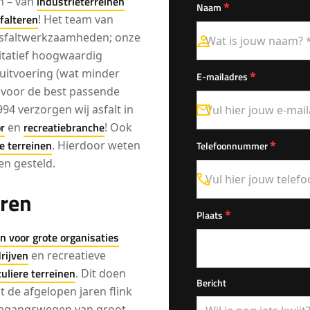
industrieterreinen
n – van
*
Naam
sfalteren
! Het team van
sfaltwerkzaamheden; onze
tatief hoogwaardig
e uitvoering (wat minder
*
E-mailadres
t voor de best passende
1994 verzorgen wij asfalt in
r
recreatiebranche
en
! Ook
re terreinen
. Hierdoor weten
*
Telefoonnummer
en gesteld.
eren
*
Plaats
n voor grote organisaties
rijven
en recreatieve
culiere terreinen
. Dit doen
Bericht
 de afgelopen jaren flink
oegangswegen van groot