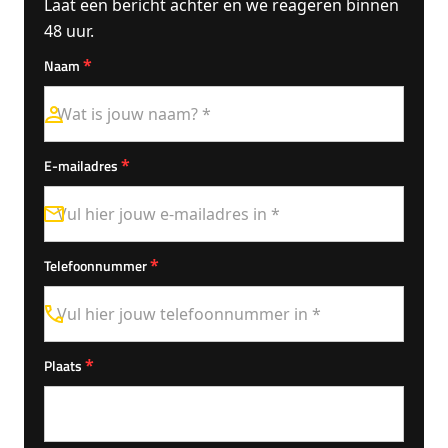
Laat een bericht achter en we reageren binnen
48 uur.
*
Naam
*
E-mailadres
*
Telefoonnummer
*
Plaats