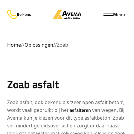
Menu
Bel-ons
Home
//
Oplossingen
//
Zoab
Zoab asfalt
Zoab asfalt, ook bekend als ‘zeer open asfalt beton’,
asfalteren
wordt vaak gebruikt bij het
van wegen. Bij
Avema kun je kiezen voor dit type asfaltbeton. Zoab
vermindert geluidsoverlast en zorgt er daarnaast
voor dat het water makkelijk weg kan. Als je op zoek