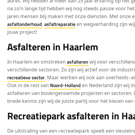
adres. Wij hebben al meer dan 25 jaar ervaring op het g
na zo’n lange tijd hebben wij nog steeds passie voor het
jaren mensen blij maken met onze diensten. Met onze ex
asfaltonderhoud
asfaltreparatie
,
en wegverharding zijn wij
jouw project!
Asfalteren in Haarlem
asfalteren
In Haarlem en omstreken
wij voor verschille
verschillende sectoren. Zo zijn wij actief voor de industr
recreatieve sector
. Maar werken wij ook aan overheids- en
Noord-Holland
Ook in de rest van
en Nederland zijn wij i
asfalteren van bovengenoemde projecten en sectoren. Do
brede kennis zijn wij de juiste partij voor het kiezen v
Recreatiepark asfalteren in H
De uitstraling van een recreatiepark speelt een sleutelrol