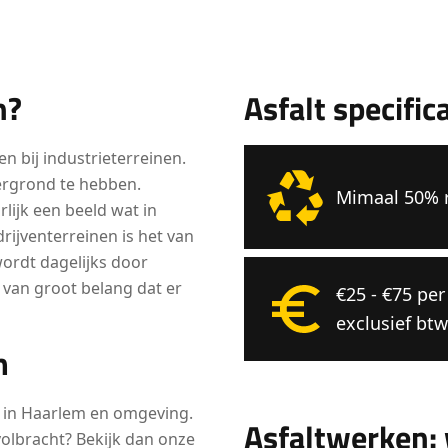
n?
Asfalt specific
en bij industrieterreinen.
ergrond te hebben.
Mimaal 50% r
ijk een beeld wat in
drijventerreinen is het van
ordt dagelijks door
 van groot belang dat er
€25 - €75 pe
exclusief btw
m
en in Haarlem en omgeving.
Asfaltwerken: 
volbracht? Bekijk dan onze