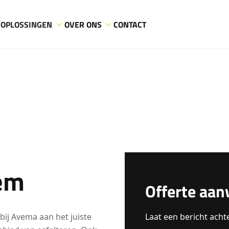
OPLOSSINGEN
OVER ONS
CONTACT
em
Offerte aan
bij Avema aan het juiste
Laat een bericht acht