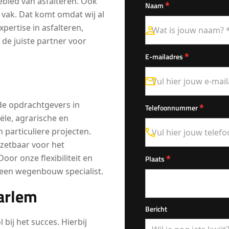
ebied van asfalteren. Ook
*
Naam
 vak. Dat komt omdat wij al
pertise in asfalteren,
 de juiste partner voor
*
E-mailadres
nde opdrachtgevers in
*
Telefoonnummer
iële, agrarische en
 particuliere projecten.
nzetbaar voor het
or onze flexibiliteit en
*
Plaats
an een wegenbouw specialist.
aarlem
Bericht
 bij het succes. Hierbij