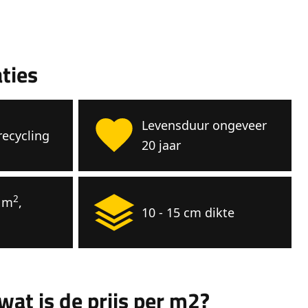
aties
Levensduur ongeveer
ecycling
20 jaar
2
r m
,
10 - 15 cm dikte
wat is de prijs per m2?