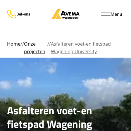
Menu
Bel-ons
Home
//
Onze
//
Asfalteren voet-en fietspad
projecten
Wagening University
Asfalteren voet-en
fietspad Wagening