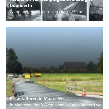
Doorwerth
Camping geasfalteerd van circa 1150 m².
Erf asfalteren in Maarssen
In Maarssen heeft Avema een erf geasfalteerd van