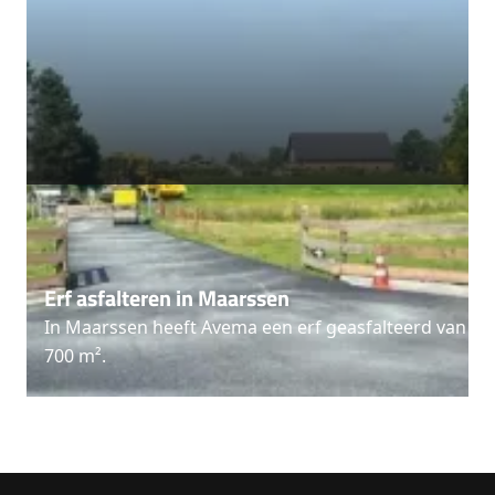
Erf asfalteren in Maarssen
In Maarssen heeft Avema een erf geasfalteerd van
700 m².