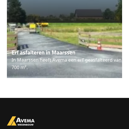
Erf asfalteren in Maarssen
In Maarssen heeft Avema een erf geasfalteerd van
700 m².