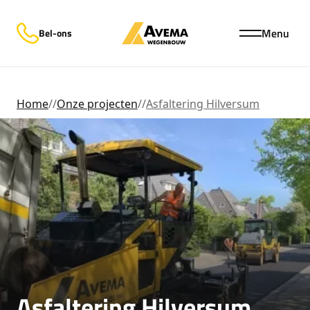
Menu
Bel-ons
Home
//
Onze projecten
//
Asfaltering Hilversum
Asfaltering Hilversum