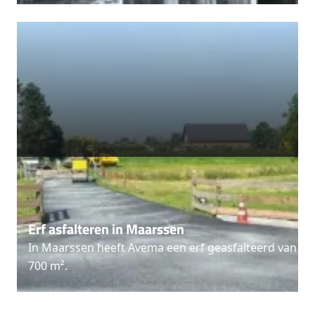
Erf asfalteren in Maarssen
In Maarssen heeft Avema een erf geasfalteerd van
700 m².