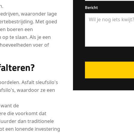
n.
Bericht
bedrijven, waaronder lage
ertebestrijding. Met goed
 en boeren een
op te slaan. Als je een
 hoeveelheden voer of
falteren?
rdelen. Asfalt sleufsilo's
fsilo's, waardoor ze een
, want de
ère die voorkomt dat
 duurder dan traditionele
tot een lonende investering