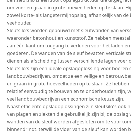
Een sleufsilo is een soort opslagstructuur die uitgegra
om voer en graan in grote hoeveelheden op te slaan. Hi
zowel korte- als langetermijnopslag, afhankelijk van de
veehouder.
Sleufsilo's worden gebouwd met sleufwanden van versch
waaronder betonhout en kunststof. Ze hebben meestal 
aan één kant om toegang te verlenen voor het laden en
goederen. De wanden van de sleuf bevatten verticale str
dienen als afscheiding tussen verschillende lagen voer 
Sleufsilo's zijn een ideale opslagoplossing voor boeren
landbouwbedrijven, omdat ze een veilige en betrouwba
en graan in grote hoeveelheden op te slaan. Ze hebben 
relatief eenvoudig te bouwen en te onderhouden zijn, w
veel landbouwbedrijven een economische keuze zijn.
Naast efficiënte opslagoplossingen zijn sleufsilo's ook n
van plagen en ziekten die gebruikelijk zijn bij de opsla
wanden van de sleuf worden afgesloten om te voorkome
binnendringt, terwijl de vloer van de sleuf kan worden 