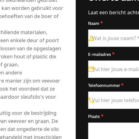
ven sleufwanden gebruikt
j kan worden gebruikt voor
Laat een bericht acht
 behoeften van de boer of
*
Naam
illende materialen,
een enkele deur of poort
 lossen van de opgeslagen
*
E-mailadres
oken hout of plastic die
of graan.
 en andere
re manier zijn om veevoer
*
Telefoonnummer
ook het voordeel dat ze
aardoor sleufsilo's voor
uttig voor de bestrijding
*
Plaats
g van veevoer en graan. De
n dat ongedierte de silo
behandeld met insecticiden