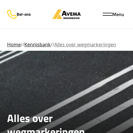
Menu
Bel-ons
Home
//
Kennisbank
//
Alles over wegmarkeringen
Alles over
wegmarkeringen